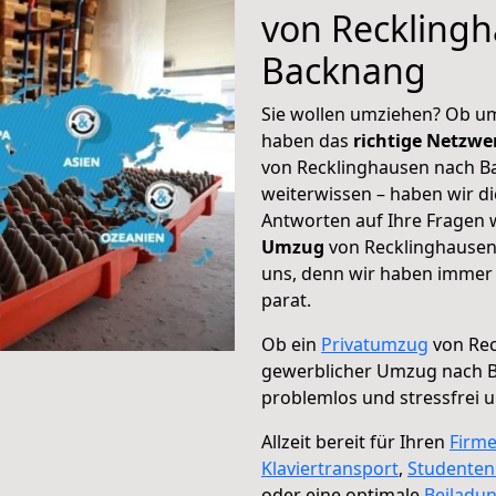
von Reckling
Backnang
Sie wollen umziehen? Ob um
haben das
richtige Netzw
von Recklinghausen nach Ba
weiterwissen – haben wir di
Antworten auf Ihre Fragen 
Umzug
von Recklinghausen
uns, denn wir haben immer 
parat.
Ob ein
Privatumzug
von Rec
gewerblicher Umzug nach 
problemlos und stressfrei 
Allzeit bereit für Ihren
Firm
Klaviertransport
,
Studente
oder eine optimale
Beiladu