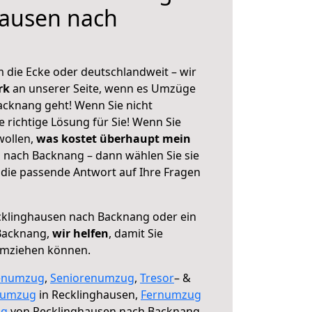
hausen nach
 die Ecke oder deutschlandweit – wir
erk
an unserer Seite, wenn es Umzüge
cknang geht! Wenn Sie nicht
e richtige Lösung für Sie! Wenn Sie
wollen,
was kostet überhaupt mein
 nach Backnang – dann wählen Sie sie
die passende Antwort auf Ihre Fragen
klinghausen nach Backnang oder ein
Backnang,
wir helfen
, damit Sie
umziehen können.
enumzug
,
Seniorenumzug
,
Tresor
– &
numzug
in Recklinghausen,
Fernumzug
ng
von Recklinghausen nach Backnang.