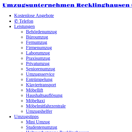
Umzugsunternehmen Recklinghausen
Kostenlose Angebote
✆ Telefon
Leistungen
Behördenumzug
Büroumzug
Fernumzug
Firmenumzug
Laborumzug
Praxisumzug
Privatumzug
Seniorenumzug
Umzugsservice
Entrümpelung
Klaviertransport
Möbellift
Haushaltsauflösung
Möbeltaxi
Möbelmitfahrzentrale
Umzugshelfer
Umzugstipps
Mini Umzug
Studentenumzug