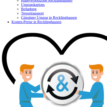
Halteverbotszone Recklinghausen
Umzugskartons
Beiladung
Tresortransport
Günstiger Umzug in Recklinghausen
Kosten-Preise in Recklinghausen