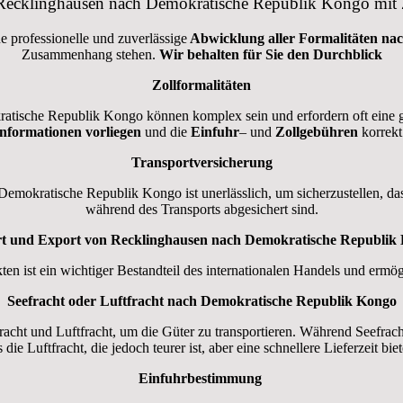
cklinghausen nach Demokratische Republik Kongo mit Z
ne professionelle und zuverlässige
Abwicklung aller Formalitäten na
Zusammenhang stehen.
Wir behalten für Sie den Durchblick
Zollformalitäten
tische Republik Kongo können komplex sein und erfordern oft eine grü
Informationen
vorliegen
und die
Einfuhr
– und
Zollgebühren
korrekt
Transportversicherung
emokratische Republik Kongo ist unerlässlich, um sicherzustellen, da
während des Transports abgesichert sind.
t und Export von Recklinghausen nach Demokratische Republik
n ist ein wichtiger Bestandteil des internationalen Handels und erm
Seefracht oder Luftfracht nach Demokratische Republik Kongo
cht und Luftfracht, um die Güter zu transportieren. Während Seefracht 
s die Luftfracht, die jedoch teurer ist, aber eine schnellere Lieferzeit biet
Einfuhrbestimmung