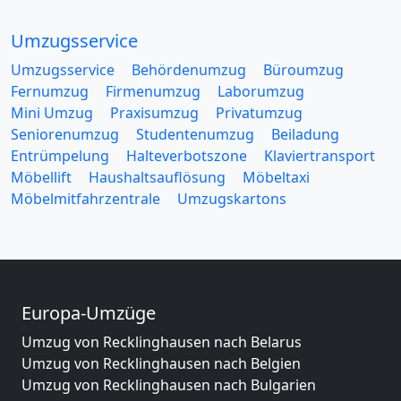
Umzugsservice
Umzugsservice
Behördenumzug
Büroumzug
Fernumzug
Firmenumzug
Laborumzug
Mini Umzug
Praxisumzug
Privatumzug
Seniorenumzug
Studentenumzug
Beiladung
Entrümpelung
Halteverbotszone
Klaviertransport
Möbellift
Haushaltsauflösung
Möbeltaxi
Möbelmitfahrzentrale
Umzugskartons
Europa-Umzüge
Umzug von Recklinghausen nach Belarus
Umzug von Recklinghausen nach Belgien
Umzug von Recklinghausen nach Bulgarien