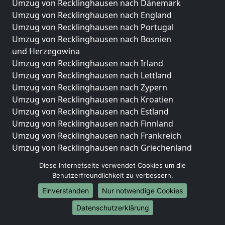
Umzug von Recklinghausen nach Dänemark
Umzug von Recklinghausen nach England
Umzug von Recklinghausen nach Portugal
Umzug von Recklinghausen nach Bosnien
und Herzegowina
Umzug von Recklinghausen nach Irland
Umzug von Recklinghausen nach Lettland
Umzug von Recklinghausen nach Zypern
Umzug von Recklinghausen nach Kroatien
Umzug von Recklinghausen nach Estland
Umzug von Recklinghausen nach Finnland
Umzug von Recklinghausen nach Frankreich
Umzug von Recklinghausen nach Griechenland
Umzug von Recklinghausen nach Italien
Diese Internetseite verwendet Cookies um die
Umzug von Recklinghausen nach Liechtenstein
Benutzerfreundlichkeit zu verbessern.
Umzug von Recklinghausen nach Luxemburg
Einverstanden
Nur notwendige Cookies
Umzug von Recklinghausen nach Niederlande
Umzug von Recklinghausen nach Norwegen
Datenschutzerklärung