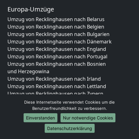
Europa-Umzüge
Umzug von Recklinghausen nach Belarus
Umzug von Recklinghausen nach Belgien
Umzug von Recklinghausen nach Bulgarien
Umzug von Recklinghausen nach Dänemark
Umzug von Recklinghausen nach England
Umzug von Recklinghausen nach Portugal
Umzug von Recklinghausen nach Bosnien
und Herzegowina
Umzug von Recklinghausen nach Irland
Umzug von Recklinghausen nach Lettland
Umzug von Recklinghausen nach Zypern
Umzug von Recklinghausen nach Kroatien
Diese Internetseite verwendet Cookies um die
Umzug von Recklinghausen nach Estland
Benutzerfreundlichkeit zu verbessern.
Umzug von Recklinghausen nach Finnland
Einverstanden
Nur notwendige Cookies
Umzug von Recklinghausen nach Frankreich
Datenschutzerklärung
Umzug von Recklinghausen nach Griechenland
Umzug von Recklinghausen nach Italien