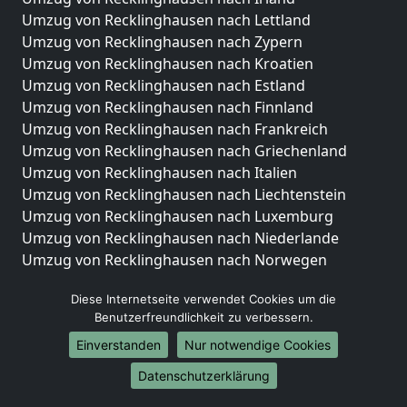
Umzug von Recklinghausen nach Lettland
Umzug von Recklinghausen nach Zypern
Umzug von Recklinghausen nach Kroatien
Umzug von Recklinghausen nach Estland
Umzug von Recklinghausen nach Finnland
Umzug von Recklinghausen nach Frankreich
Umzug von Recklinghausen nach Griechenland
Umzug von Recklinghausen nach Italien
Umzug von Recklinghausen nach Liechtenstein
Umzug von Recklinghausen nach Luxemburg
Umzug von Recklinghausen nach Niederlande
Umzug von Recklinghausen nach Norwegen
Umzüge-Deutschlandweit
Diese Internetseite verwendet Cookies um die
Benutzerfreundlichkeit zu verbessern.
Umzug von Recklinghausen nach Berlin
Umzug von Recklinghausen nach Hamburg
Einverstanden
Nur notwendige Cookies
Umzug von Recklinghausen nach München
Datenschutzerklärung
Umzug von Recklinghausen nach Köln