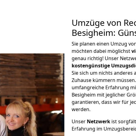
Umzüge von Rec
Besigheim: Gün
Sie planen einen Umzug vo
möchten dabei möglichst
v
genau richtig! Unser Netzw
kostengünstige Umzugsdi
Sie sich um nichts anderes 
Zuhause kümmern müssen. W
umfangreiche Erfahrung m
Besigheim mit jeglicher G
garantieren, dass wir für j
werden.
Unser
Netzwerk
ist sorgfäl
Erfahrung im Umzugsberei