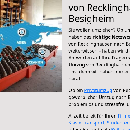
von Reckling
Besigheim
Sie wollen umziehen? Ob um
haben das
richtige Netzw
von Recklinghausen nach Be
weiterwissen – haben wir di
Antworten auf Ihre Fragen 
Umzug
von Recklinghausen 
uns, denn wir haben immer 
parat.
Ob ein
Privatumzug
von Rec
gewerblicher Umzug nach 
problemlos und stressfrei 
Allzeit bereit für Ihren
Firm
Klaviertransport
,
Studente
oder eine optimale
Beiladu