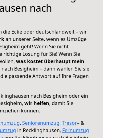
hausen nach
 die Ecke oder deutschlandweit – wir
erk
an unserer Seite, wenn es Umzüge
sigheim geht! Wenn Sie nicht
e richtige Lösung für Sie! Wenn Sie
wollen,
was kostet überhaupt mein
nach Besigheim – dann wählen Sie sie
die passende Antwort auf Ihre Fragen
klinghausen nach Besigheim oder ein
Besigheim,
wir helfen
, damit Sie
umziehen können.
enumzug
,
Seniorenumzug
,
Tresor
– &
numzug
in Recklinghausen,
Fernumzug
ng
von Recklinghausen nach Besigheim.