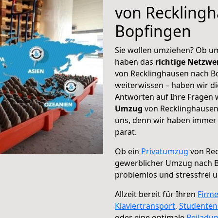
von Reckling
Bopfingen
Sie wollen umziehen? Ob um
haben das
richtige Netzw
von Recklinghausen nach Bo
weiterwissen – haben wir di
Antworten auf Ihre Fragen 
Umzug
von Recklinghausen 
uns, denn wir haben immer 
parat.
Ob ein
Privatumzug
von Rec
gewerblicher Umzug nach 
problemlos und stressfrei 
Allzeit bereit für Ihren
Firm
Klaviertransport
,
Studente
oder eine optimale
Beiladu