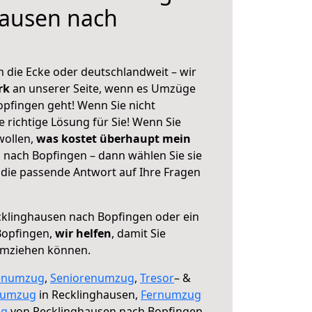
hausen nach
 die Ecke oder deutschlandweit – wir
erk
an unserer Seite, wenn es Umzüge
pfingen geht! Wenn Sie nicht
e richtige Lösung für Sie! Wenn Sie
wollen,
was kostet überhaupt mein
nach Bopfingen – dann wählen Sie sie
die passende Antwort auf Ihre Fragen
klinghausen nach Bopfingen oder ein
Bopfingen,
wir helfen
, damit Sie
umziehen können.
enumzug
,
Seniorenumzug
,
Tresor
– &
numzug
in Recklinghausen,
Fernumzug
ng
von Recklinghausen nach Bopfingen.