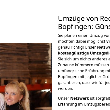
Umzüge von Rec
Bopfingen: Gün
Sie planen einen Umzug vo
möchten dabei möglichst
v
genau richtig! Unser Netzw
kostengünstige Umzugsdi
Sie sich um nichts anderes 
Zuhause kümmern müssen. W
umfangreiche Erfahrung m
Bopfingen mit jeglicher G
garantieren, dass wir für j
werden.
Unser
Netzwerk
ist sorgfäl
Erfahrung im Umzugsberei