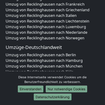
Umzug von Recklinghausen nach Frankreich
Umzug von Recklinghausen nach Griechenland
Umzug von Recklinghausen nach Italien
Umzug von Recklinghausen nach Liechtenstein
Umzug von Recklinghausen nach Luxemburg
Umzug von Recklinghausen nach Niederlande
Umzug von Recklinghausen nach Norwegen
Umzüge-Deutschlandweit
Umzug von Recklinghausen nach Berlin
Umzug von Recklinghausen nach Hamburg
Umzug von Recklinghausen nach München
Umzug von Recklinghausen nach Köln
Umzug von Recklinghausen nach Frankfurt am Main
Diese Internetseite verwendet Cookies um die
Benutzerfreundlichkeit zu verbessern.
Umzug von Recklinghausen nach Stuttgart
Umzug von Recklinghausen nach Düsseldorf
Einverstanden
Nur notwendige Cookies
Umzug von Recklinghausen nach Leipzig
Datenschutzerklärung
Umzug von Recklinghausen nach Dortmund