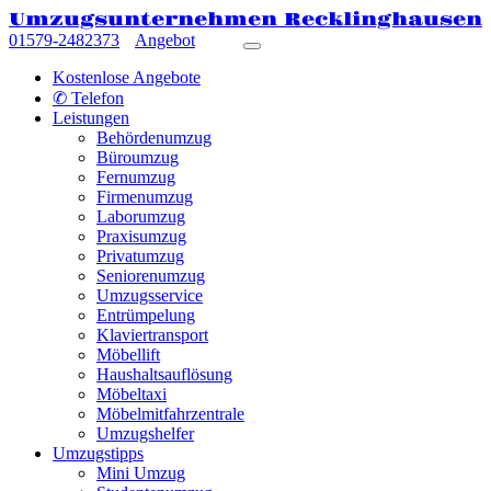
Umzugsunternehmen Recklinghausen
01579-2482373
Angebot
Kostenlose Angebote
✆ Telefon
Leistungen
Behördenumzug
Büroumzug
Fernumzug
Firmenumzug
Laborumzug
Praxisumzug
Privatumzug
Seniorenumzug
Umzugsservice
Entrümpelung
Klaviertransport
Möbellift
Haushaltsauflösung
Möbeltaxi
Möbelmitfahrzentrale
Umzugshelfer
Umzugstipps
Mini Umzug