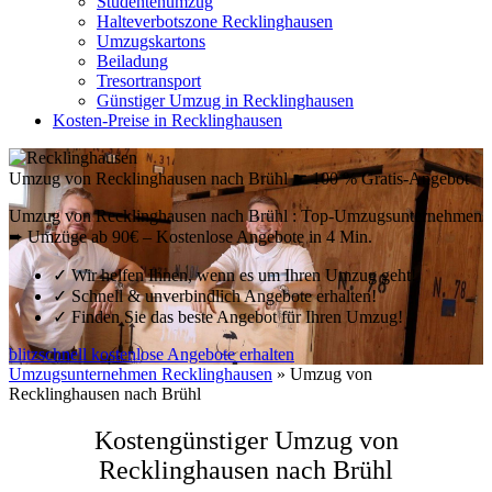
Studentenumzug
Halteverbotszone Recklinghausen
Umzugskartons
Beiladung
Tresortransport
Günstiger Umzug in Recklinghausen
Kosten-Preise in Recklinghausen
Umzug von Recklinghausen nach Brühl ☛ 100 % Gratis-Angebot
Umzug von Recklinghausen nach Brühl : Top-Umzugsunternehmen
➨ Umzüge ab 90€ – Kostenlose Angebote in 4 Min.
✓
Wir helfen Ihnen, wenn es um Ihren Umzug geht!
✓
Schnell & unverbindlich Angebote erhalten!
✓
Finden Sie das beste Angebot für Ihren Umzug!
blitzschnell kostenlose Angebote erhalten
Umzugsunternehmen Recklinghausen
»
Umzug von
Recklinghausen nach Brühl
Kostengünstiger Umzug von
Recklinghausen nach Brühl