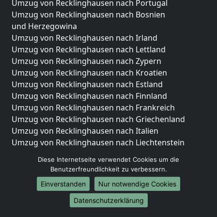
Umzug von Recklinghausen nach Portugal
Umzug von Recklinghausen nach Bosnien
und Herzegowina
Umzug von Recklinghausen nach Irland
Umzug von Recklinghausen nach Lettland
Umzug von Recklinghausen nach Zypern
Umzug von Recklinghausen nach Kroatien
Umzug von Recklinghausen nach Estland
Umzug von Recklinghausen nach Finnland
Umzug von Recklinghausen nach Frankreich
Umzug von Recklinghausen nach Griechenland
Umzug von Recklinghausen nach Italien
Umzug von Recklinghausen nach Liechtenstein
Umzug von Recklinghausen nach Luxemburg
Diese Internetseite verwendet Cookies um die
Umzug von Recklinghausen nach Niederlande
Benutzerfreundlichkeit zu verbessern.
Umzug von Recklinghausen nach Norwegen
Einverstanden
Nur notwendige Cookies
Umzüge-Deutschlandweit
Datenschutzerklärung
Umzug von Recklinghausen nach Berlin