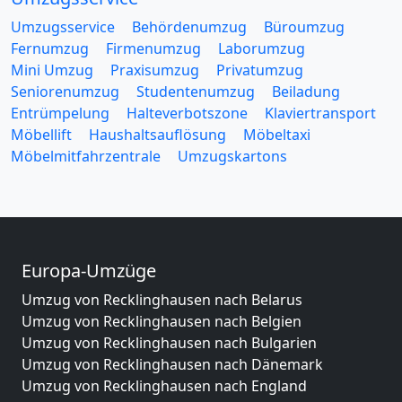
Umzugsservice
Behördenumzug
Büroumzug
Fernumzug
Firmenumzug
Laborumzug
Mini Umzug
Praxisumzug
Privatumzug
Seniorenumzug
Studentenumzug
Beiladung
Entrümpelung
Halteverbotszone
Klaviertransport
Möbellift
Haushaltsauflösung
Möbeltaxi
Möbelmitfahrzentrale
Umzugskartons
Europa-Umzüge
Umzug von Recklinghausen nach Belarus
Umzug von Recklinghausen nach Belgien
Umzug von Recklinghausen nach Bulgarien
Umzug von Recklinghausen nach Dänemark
Umzug von Recklinghausen nach England