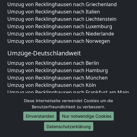
Umzug von Recklinghausen nach Griechenland
Umzug von Recklinghausen nach Italien
Umzug von Recklinghausen nach Liechtenstein
Umzug von Recklinghausen nach Luxemburg
Umzug von Recklinghausen nach Niederlande
Umzug von Recklinghausen nach Norwegen
Umzüge-Deutschlandweit
Umzug von Recklinghausen nach Berlin
Umzug von Recklinghausen nach Hamburg
Umzug von Recklinghausen nach München
Umzug von Recklinghausen nach Köln
Umzug von Recklinghausen nach Frankfurt am Main
Umzug von Recklinghausen nach Stuttgart
Diese Internetseite verwendet Cookies um die
Umzug von Recklinghausen nach Düsseldorf
Benutzerfreundlichkeit zu verbessern.
Umzug von Recklinghausen nach Leipzig
Einverstanden
Nur notwendige Cookies
Umzug von Recklinghausen nach Dortmund
Datenschutzerklärung
Umzug von Recklinghausen nach Essen
Umzug von Recklinghausen nach Bremen