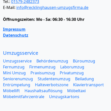
Tel.:
01579-2482373
E-Mail:
info@recklinghausen-umzugsfirma.de
Öffnungszeiten:
Mo - Sa: 06:30 - 16:30 Uhr
Impressum
Datenschutz
Umzugsservice
Umzugsservice
Behördenumzug
Büroumzug
Fernumzug
Firmenumzug
Laborumzug
Mini Umzug
Praxisumzug
Privatumzug
Seniorenumzug
Studentenumzug
Beiladung
Entrümpelung
Halteverbotszone
Klaviertransport
Möbellift
Haushaltsauflösung
Möbeltaxi
Möbelmitfahrzentrale
Umzugskartons