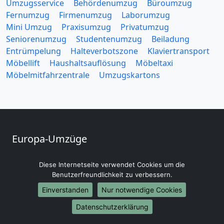
Umzugsservice
Behördenumzug
Büroumzug
Fernumzug
Firmenumzug
Laborumzug
Mini Umzug
Praxisumzug
Privatumzug
Seniorenumzug
Studentenumzug
Beiladung
Entrümpelung
Halteverbotszone
Klaviertransport
Möbellift
Haushaltsauflösung
Möbeltaxi
Möbelmitfahrzentrale
Umzugskartons
Europa-Umzüge
Umzug von Recklinghausen nach Belarus
Diese Internetseite verwendet Cookies um die
Umzug von Recklinghausen nach Belgien
Benutzerfreundlichkeit zu verbessern.
Umzug von Recklinghausen nach Bulgarien
Umzug von Recklinghausen nach Dänemark
Einverstanden
Nur notwendige Cookies
Umzug von Recklinghausen nach England
Datenschutzerklärung
Umzug von Recklinghausen nach Portugal