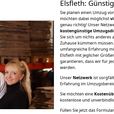
Elsfleth: Günst
Sie planen einen Umzug von
möchten dabei möglichst
v
genau richtig! Unser Netzw
kostengünstige Umzugsdi
Sie sich um nichts anderes 
Zuhause kümmern müssen. W
umfangreiche Erfahrung m
Elsfleth mit jeglicher Grö
garantieren, dass wir für j
werden.
Unser
Netzwerk
ist sorgfäl
Erfahrung im Umzugsberei
Sie möchten eine
Kostenüb
kostenlose und unverbindli
Füllen Sie jetzt das Formula