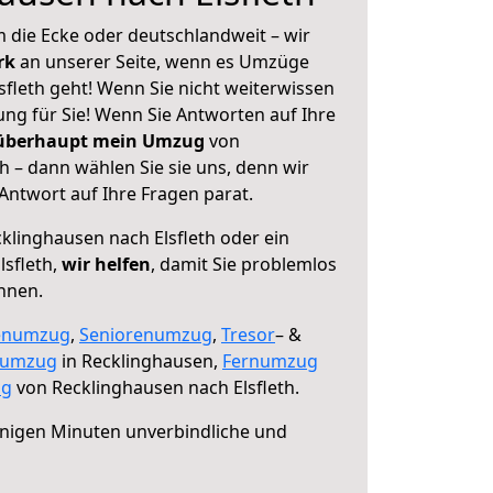
 die Ecke oder deutschlandweit – wir
erk
an unserer Seite, wenn es Umzüge
fleth geht! Wenn Sie nicht weiterwissen
sung für Sie! Wenn Sie Antworten auf Ihre
 überhaupt mein Umzug
von
h – dann wählen Sie sie uns, denn wir
ntwort auf Ihre Fragen parat.
klinghausen nach Elsfleth oder ein
sfleth,
wir helfen
, damit Sie problemlos
nnen.
enumzug
,
Seniorenumzug
,
Tresor
– &
numzug
in Recklinghausen,
Fernumzug
ng
von Recklinghausen nach Elsfleth.
nigen Minuten unverbindliche und