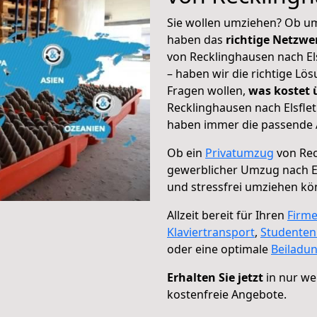
Sie wollen umziehen? Ob um
haben das
richtige Netzw
von Recklinghausen nach Els
– haben wir die richtige Lö
Fragen wollen,
was kostet
Recklinghausen nach Elsflet
haben immer die passende A
Ob ein
Privatumzug
von Rec
gewerblicher Umzug nach El
und stressfrei umziehen kö
Allzeit bereit für Ihren
Firm
Klaviertransport
,
Studente
oder eine optimale
Beiladu
Erhalten Sie jetzt
in nur we
kostenfreie Angebote.