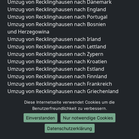
Umzug von Recklinghausen nach Dänemark
Umzug von Recklinghausen nach England
Umzug von Recklinghausen nach Portugal
Umzug von Recklinghausen nach Bosnien
und Herzegowina
Umzug von Recklinghausen nach Irland
Umzug von Recklinghausen nach Lettland
Umzug von Recklinghausen nach Zypern
Umzug von Recklinghausen nach Kroatien
Umzug von Recklinghausen nach Estland
Umzug von Recklinghausen nach Finnland
Umzug von Recklinghausen nach Frankreich
Umzug von Recklinghausen nach Griechenland
Umzug von Recklinghausen nach Italien
Diese Internetseite verwendet Cookies um die
Umzug von Recklinghausen nach Liechtenstein
Benutzerfreundlichkeit zu verbessern.
Umzug von Recklinghausen nach Luxemburg
Einverstanden
Nur notwendige Cookies
Umzug von Recklinghausen nach Niederlande
Umzug von Recklinghausen nach Norwegen
Datenschutzerklärung