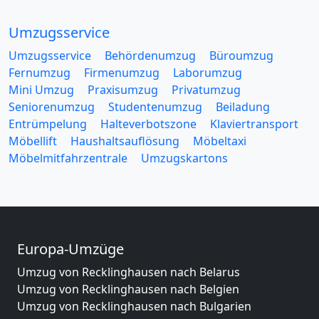
Umzugsservice
Umzugsservice
Behördenumzug
Büroumzug
Fernumzug
Firmenumzug
Laborumzug
Mini Umzug
Praxisumzug
Privatumzug
Seniorenumzug
Studentenumzug
Beiladung
Entrümpelung
Halteverbotszone
Klaviertransport
Möbellift
Haushaltsauflösung
Möbeltaxi
Möbelmitfahrzentrale
Umzugskartons
Europa-Umzüge
Umzug von Recklinghausen nach Belarus
Umzug von Recklinghausen nach Belgien
Umzug von Recklinghausen nach Bulgarien