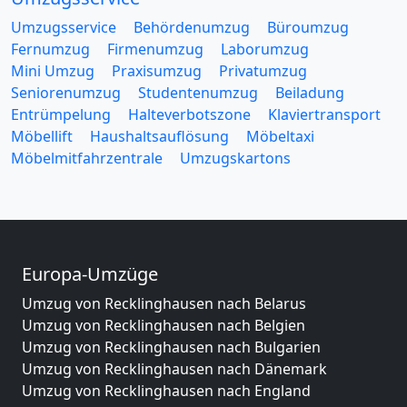
Umzugsservice
Behördenumzug
Büroumzug
Fernumzug
Firmenumzug
Laborumzug
Mini Umzug
Praxisumzug
Privatumzug
Seniorenumzug
Studentenumzug
Beiladung
Entrümpelung
Halteverbotszone
Klaviertransport
Möbellift
Haushaltsauflösung
Möbeltaxi
Möbelmitfahrzentrale
Umzugskartons
Europa-Umzüge
Umzug von Recklinghausen nach Belarus
Umzug von Recklinghausen nach Belgien
Umzug von Recklinghausen nach Bulgarien
Umzug von Recklinghausen nach Dänemark
Umzug von Recklinghausen nach England