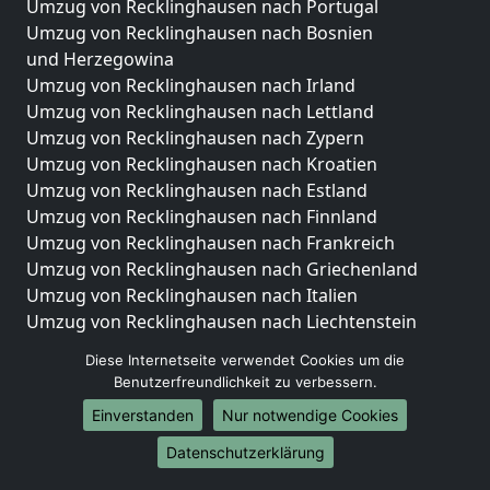
Umzug von Recklinghausen nach Portugal
Umzug von Recklinghausen nach Bosnien
und Herzegowina
Umzug von Recklinghausen nach Irland
Umzug von Recklinghausen nach Lettland
Umzug von Recklinghausen nach Zypern
Umzug von Recklinghausen nach Kroatien
Umzug von Recklinghausen nach Estland
Umzug von Recklinghausen nach Finnland
Umzug von Recklinghausen nach Frankreich
Umzug von Recklinghausen nach Griechenland
Umzug von Recklinghausen nach Italien
Umzug von Recklinghausen nach Liechtenstein
Umzug von Recklinghausen nach Luxemburg
Diese Internetseite verwendet Cookies um die
Umzug von Recklinghausen nach Niederlande
Benutzerfreundlichkeit zu verbessern.
Umzug von Recklinghausen nach Norwegen
Einverstanden
Nur notwendige Cookies
Umzüge-Deutschlandweit
Datenschutzerklärung
Umzug von Recklinghausen nach Berlin