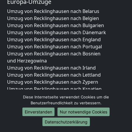
Europa-Umzüge
Umzug von Recklinghausen nach Belarus
Umzug von Recklinghausen nach Belgien
Umzug von Recklinghausen nach Bulgarien
Umzug von Recklinghausen nach Dänemark
Umzug von Recklinghausen nach England
Umzug von Recklinghausen nach Portugal
Umzug von Recklinghausen nach Bosnien
und Herzegowina
Umzug von Recklinghausen nach Irland
Umzug von Recklinghausen nach Lettland
Umzug von Recklinghausen nach Zypern
Umzug von Recklinghausen nach Kroatien
Umzug von Recklinghausen nach Estland
Diese Internetseite verwendet Cookies um die
Umzug von Recklinghausen nach Finnland
Benutzerfreundlichkeit zu verbessern.
Umzug von Recklinghausen nach Frankreich
Einverstanden
Nur notwendige Cookies
Umzug von Recklinghausen nach Griechenland
Datenschutzerklärung
Umzug von Recklinghausen nach Italien
Umzug von Recklinghausen nach Liechtenstein