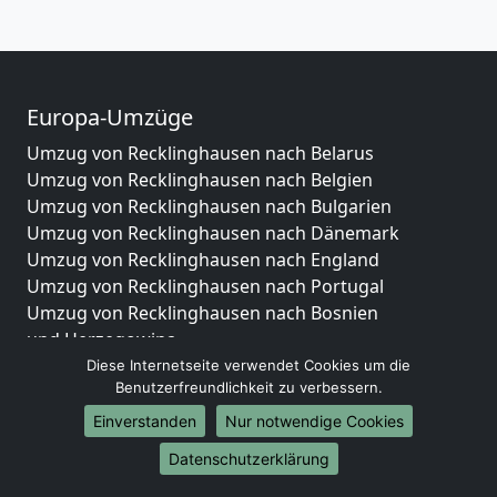
Europa-Umzüge
Umzug von Recklinghausen nach Belarus
Umzug von Recklinghausen nach Belgien
Umzug von Recklinghausen nach Bulgarien
Umzug von Recklinghausen nach Dänemark
Umzug von Recklinghausen nach England
Umzug von Recklinghausen nach Portugal
Umzug von Recklinghausen nach Bosnien
und Herzegowina
Umzug von Recklinghausen nach Irland
Diese Internetseite verwendet Cookies um die
Benutzerfreundlichkeit zu verbessern.
Umzug von Recklinghausen nach Lettland
Umzug von Recklinghausen nach Zypern
Einverstanden
Nur notwendige Cookies
Umzug von Recklinghausen nach Kroatien
Datenschutzerklärung
Umzug von Recklinghausen nach Estland