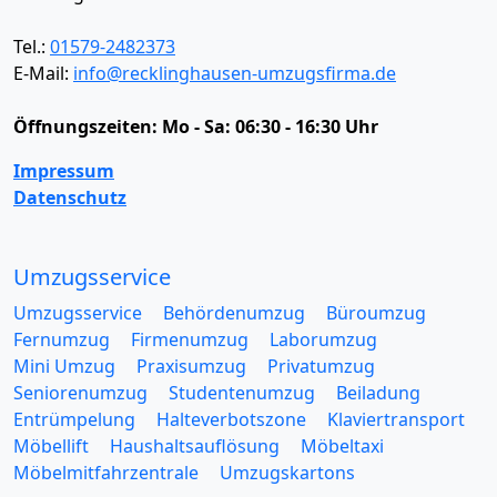
Tel.:
01579-2482373
E-Mail:
info@recklinghausen-umzugsfirma.de
Öffnungszeiten:
Mo - Sa: 06:30 - 16:30 Uhr
Impressum
Datenschutz
Umzugsservice
Umzugsservice
Behördenumzug
Büroumzug
Fernumzug
Firmenumzug
Laborumzug
Mini Umzug
Praxisumzug
Privatumzug
Seniorenumzug
Studentenumzug
Beiladung
Entrümpelung
Halteverbotszone
Klaviertransport
Möbellift
Haushaltsauflösung
Möbeltaxi
Möbelmitfahrzentrale
Umzugskartons