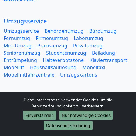
Umzugsservice
Umzugsservice
Behördenumzug
Büroumzug
Fernumzug
Firmenumzug
Laborumzug
Mini Umzug
Praxisumzug
Privatumzug
Seniorenumzug
Studentenumzug
Beiladung
Entrümpelung
Halteverbotszone
Klaviertransport
Möbellift
Haushaltsauflösung
Möbeltaxi
Möbelmitfahrzentrale
Umzugskartons
Diese Internetseite verwendet Cookies um die
Benutzerfreundlichkeit zu verbessern.
Europa-Umzüge
Einverstanden
Nur notwendige Cookies
Umzug von Recklinghausen nach Belarus
Datenschutzerklärung
Umzug von Recklinghausen nach Belgien