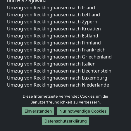
und Herzegowina
Umzug von Recklinghausen nach Irland
Umzug von Recklinghausen nach Lettland
Umzug von Recklinghausen nach Zypern
Umzug von Recklinghausen nach Kroatien
Umzug von Recklinghausen nach Estland
Umzug von Recklinghausen nach Finnland
Umzug von Recklinghausen nach Frankreich
Umzug von Recklinghausen nach Griechenland
Umzug von Recklinghausen nach Italien
Umzug von Recklinghausen nach Liechtenstein
Umzug von Recklinghausen nach Luxemburg
Umzug von Recklinghausen nach Niederlande
Umzug von Recklinghausen nach Norwegen
Diese Internetseite verwendet Cookies um die
Umzüge-Deutschlandweit
Benutzerfreundlichkeit zu verbessern.
Einverstanden
Nur notwendige Cookies
Umzug von Recklinghausen nach Berlin
Umzug von Recklinghausen nach Hamburg
Datenschutzerklärung
Umzug von Recklinghausen nach München