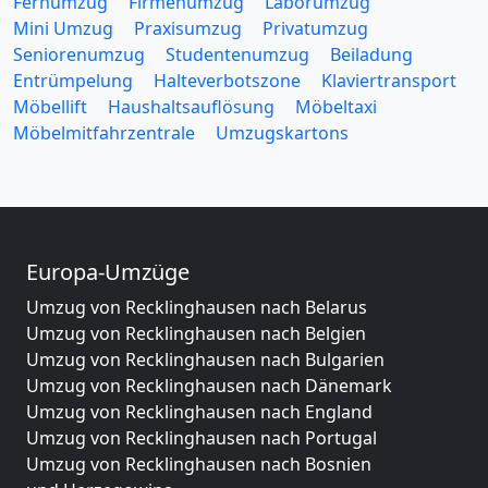
Fernumzug
Firmenumzug
Laborumzug
Mini Umzug
Praxisumzug
Privatumzug
Seniorenumzug
Studentenumzug
Beiladung
Entrümpelung
Halteverbotszone
Klaviertransport
Möbellift
Haushaltsauflösung
Möbeltaxi
Möbelmitfahrzentrale
Umzugskartons
Europa-Umzüge
Umzug von Recklinghausen nach Belarus
Umzug von Recklinghausen nach Belgien
Umzug von Recklinghausen nach Bulgarien
Umzug von Recklinghausen nach Dänemark
Umzug von Recklinghausen nach England
Umzug von Recklinghausen nach Portugal
Umzug von Recklinghausen nach Bosnien