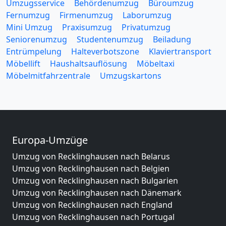
Umzugsservice
Behördenumzug
Büroumzug
Fernumzug
Firmenumzug
Laborumzug
Mini Umzug
Praxisumzug
Privatumzug
Seniorenumzug
Studentenumzug
Beiladung
Entrümpelung
Halteverbotszone
Klaviertransport
Möbellift
Haushaltsauflösung
Möbeltaxi
Möbelmitfahrzentrale
Umzugskartons
Europa-Umzüge
Umzug von Recklinghausen nach Belarus
Umzug von Recklinghausen nach Belgien
Umzug von Recklinghausen nach Bulgarien
Umzug von Recklinghausen nach Dänemark
Umzug von Recklinghausen nach England
Umzug von Recklinghausen nach Portugal