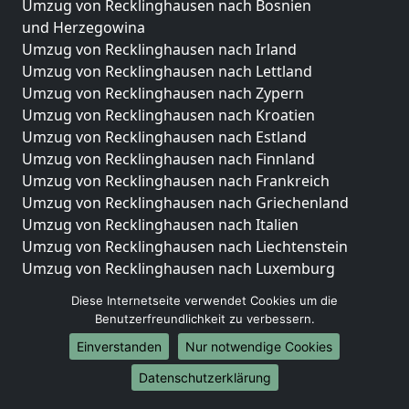
Umzug von Recklinghausen nach Bosnien
und Herzegowina
Umzug von Recklinghausen nach Irland
Umzug von Recklinghausen nach Lettland
Umzug von Recklinghausen nach Zypern
Umzug von Recklinghausen nach Kroatien
Umzug von Recklinghausen nach Estland
Umzug von Recklinghausen nach Finnland
Umzug von Recklinghausen nach Frankreich
Umzug von Recklinghausen nach Griechenland
Umzug von Recklinghausen nach Italien
Umzug von Recklinghausen nach Liechtenstein
Umzug von Recklinghausen nach Luxemburg
Umzug von Recklinghausen nach Niederlande
Diese Internetseite verwendet Cookies um die
Umzug von Recklinghausen nach Norwegen
Benutzerfreundlichkeit zu verbessern.
Umzüge-Deutschlandweit
Einverstanden
Nur notwendige Cookies
Umzug von Recklinghausen nach Berlin
Datenschutzerklärung
Umzug von Recklinghausen nach Hamburg