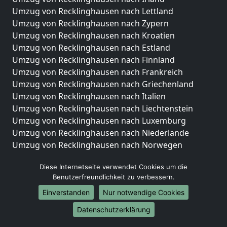
Umzug von Recklinghausen nach Lettland
Umzug von Recklinghausen nach Zypern
Umzug von Recklinghausen nach Kroatien
Umzug von Recklinghausen nach Estland
Umzug von Recklinghausen nach Finnland
Umzug von Recklinghausen nach Frankreich
Umzug von Recklinghausen nach Griechenland
Umzug von Recklinghausen nach Italien
Umzug von Recklinghausen nach Liechtenstein
Umzug von Recklinghausen nach Luxemburg
Umzug von Recklinghausen nach Niederlande
Umzug von Recklinghausen nach Norwegen
Umzüge-Deutschlandweit
Diese Internetseite verwendet Cookies um die
Benutzerfreundlichkeit zu verbessern.
Umzug von Recklinghausen nach Berlin
Umzug von Recklinghausen nach Hamburg
Einverstanden
Nur notwendige Cookies
Umzug von Recklinghausen nach München
Datenschutzerklärung
Umzug von Recklinghausen nach Köln