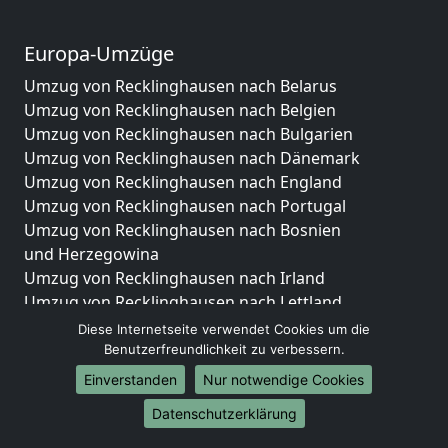
Europa-Umzüge
Umzug von Recklinghausen nach Belarus
Umzug von Recklinghausen nach Belgien
Umzug von Recklinghausen nach Bulgarien
Umzug von Recklinghausen nach Dänemark
Umzug von Recklinghausen nach England
Umzug von Recklinghausen nach Portugal
Umzug von Recklinghausen nach Bosnien
und Herzegowina
Umzug von Recklinghausen nach Irland
Umzug von Recklinghausen nach Lettland
Umzug von Recklinghausen nach Zypern
Diese Internetseite verwendet Cookies um die
Umzug von Recklinghausen nach Kroatien
Benutzerfreundlichkeit zu verbessern.
Umzug von Recklinghausen nach Estland
Einverstanden
Nur notwendige Cookies
Umzug von Recklinghausen nach Finnland
Datenschutzerklärung
Umzug von Recklinghausen nach Frankreich
Umzug von Recklinghausen nach Griechenland