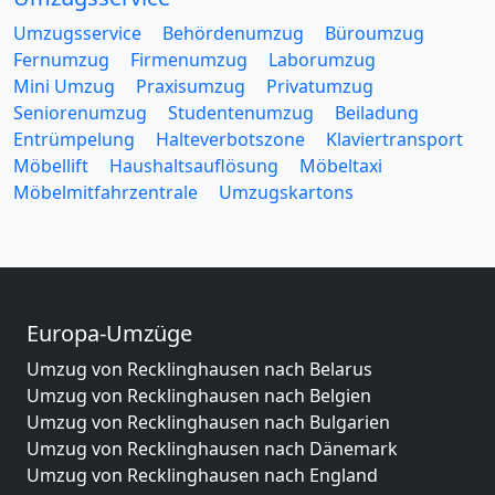
Umzugsservice
Behördenumzug
Büroumzug
Fernumzug
Firmenumzug
Laborumzug
Mini Umzug
Praxisumzug
Privatumzug
Seniorenumzug
Studentenumzug
Beiladung
Entrümpelung
Halteverbotszone
Klaviertransport
Möbellift
Haushaltsauflösung
Möbeltaxi
Möbelmitfahrzentrale
Umzugskartons
Europa-Umzüge
Umzug von Recklinghausen nach Belarus
Umzug von Recklinghausen nach Belgien
Umzug von Recklinghausen nach Bulgarien
Umzug von Recklinghausen nach Dänemark
Umzug von Recklinghausen nach England