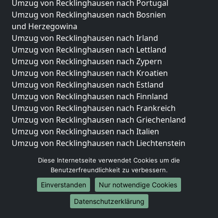
Umzug von Recklinghausen nach Portugal
Umzug von Recklinghausen nach Bosnien
und Herzegowina
Umzug von Recklinghausen nach Irland
Umzug von Recklinghausen nach Lettland
Umzug von Recklinghausen nach Zypern
Umzug von Recklinghausen nach Kroatien
Umzug von Recklinghausen nach Estland
Umzug von Recklinghausen nach Finnland
Umzug von Recklinghausen nach Frankreich
Umzug von Recklinghausen nach Griechenland
Umzug von Recklinghausen nach Italien
Umzug von Recklinghausen nach Liechtenstein
Umzug von Recklinghausen nach Luxemburg
Diese Internetseite verwendet Cookies um die
Umzug von Recklinghausen nach Niederlande
Benutzerfreundlichkeit zu verbessern.
Umzug von Recklinghausen nach Norwegen
Einverstanden
Nur notwendige Cookies
Umzüge-Deutschlandweit
Datenschutzerklärung
Umzug von Recklinghausen nach Berlin