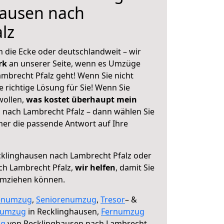
hausen nach
lz
 die Ecke oder deutschlandweit – wir
erk
an unserer Seite, wenn es Umzüge
mbrecht Pfalz geht! Wenn Sie nicht
e richtige Lösung für Sie! Wenn Sie
wollen,
was kostet überhaupt mein
nach Lambrecht Pfalz – dann wählen Sie
mer die passende Antwort auf Ihre
klinghausen nach Lambrecht Pfalz oder
ch Lambrecht Pfalz,
wir helfen
, damit Sie
umziehen können.
enumzug
,
Seniorenumzug
,
Tresor
– &
numzug
in Recklinghausen,
Fernumzug
ng
von Recklinghausen nach Lambrecht