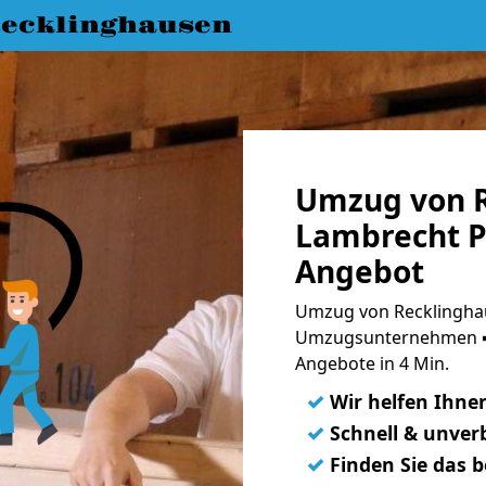
ecklinghausen
Umzug von R
Lambrecht Pf
Angebot
Umzug von Recklinghau
Umzugsunternehmen ➨
Angebote in 4 Min.
✓
Wir helfen Ihne
✓
Schnell & unverb
✓
Finden Sie das 