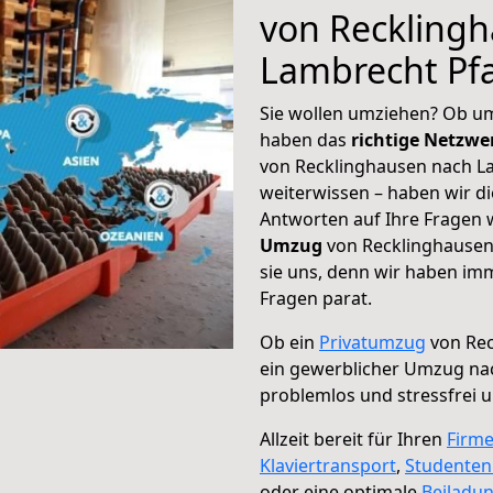
von Reckling
Lambrecht Pfa
Sie wollen umziehen? Ob um
haben das
richtige Netzw
von Recklinghausen nach La
weiterwissen – haben wir di
Antworten auf Ihre Fragen 
Umzug
von Recklinghausen 
sie uns, denn wir haben im
Fragen parat.
Ob ein
Privatumzug
von Rec
ein gewerblicher Umzug na
problemlos und stressfrei 
Allzeit bereit für Ihren
Firm
Klaviertransport
,
Studente
oder eine optimale
Beiladu