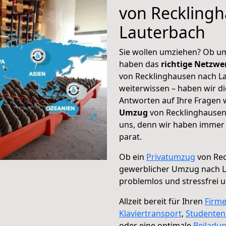
von Reckling
Lauterbach
Sie wollen umziehen? Ob um
haben das
richtige Netzw
von Recklinghausen nach La
weiterwissen – haben wir di
Antworten auf Ihre Fragen 
Umzug
von Recklinghausen 
uns, denn wir haben immer 
parat.
Ob ein
Privatumzug
von Rec
gewerblicher Umzug nach 
problemlos und stressfrei 
Allzeit bereit für Ihren
Firm
Klaviertransport
,
Studente
oder eine optimale
Beiladu