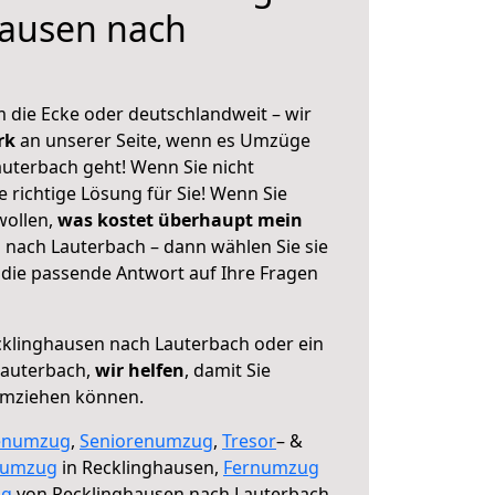
hausen nach
 die Ecke oder deutschlandweit – wir
erk
an unserer Seite, wenn es Umzüge
uterbach geht! Wenn Sie nicht
e richtige Lösung für Sie! Wenn Sie
wollen,
was kostet überhaupt mein
nach Lauterbach – dann wählen Sie sie
die passende Antwort auf Ihre Fragen
klinghausen nach Lauterbach oder ein
Lauterbach,
wir helfen
, damit Sie
umziehen können.
enumzug
,
Seniorenumzug
,
Tresor
– &
numzug
in Recklinghausen,
Fernumzug
ng
von Recklinghausen nach Lauterbach.