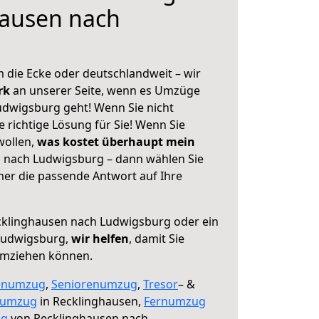
hausen nach
 die Ecke oder deutschlandweit – wir
erk
an unserer Seite, wenn es Umzüge
dwigsburg geht! Wenn Sie nicht
e richtige Lösung für Sie! Wenn Sie
wollen,
was kostet überhaupt mein
 nach Ludwigsburg – dann wählen Sie
mer die passende Antwort auf Ihre
klinghausen nach Ludwigsburg oder ein
Ludwigsburg,
wir helfen
, damit Sie
umziehen können.
enumzug
,
Seniorenumzug
,
Tresor
– &
numzug
in Recklinghausen,
Fernumzug
ng
von Recklinghausen nach