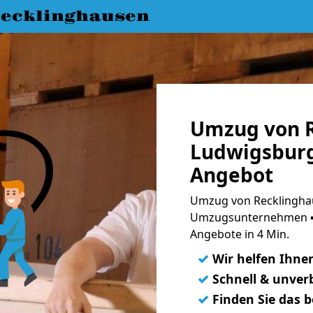
ecklinghausen
Umzug von R
Ludwigsburg
Angebot
Umzug von Recklinghau
Umzugsunternehmen ➨
Angebote in 4 Min.
✓
Wir helfen Ihne
✓
Schnell & unverb
✓
Finden Sie das 