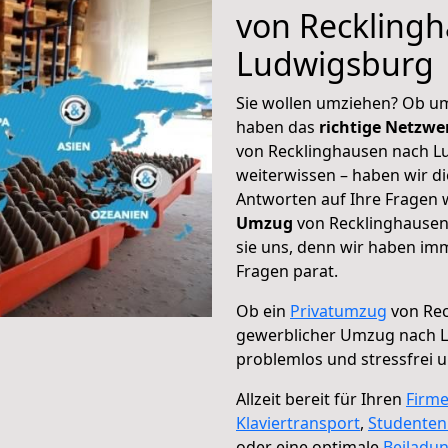
von Reckling
Ludwigsburg
Sie wollen umziehen? Ob um
haben das
richtige Netzw
von Recklinghausen nach Lu
weiterwissen – haben wir di
Antworten auf Ihre Fragen 
Umzug
von Recklinghausen
sie uns, denn wir haben im
Fragen parat.
Ob ein
Privatumzug
von Rec
gewerblicher Umzug nach 
problemlos und stressfrei 
Allzeit bereit für Ihren
Firm
Klaviertransport
,
Studente
oder eine optimale
Beiladu