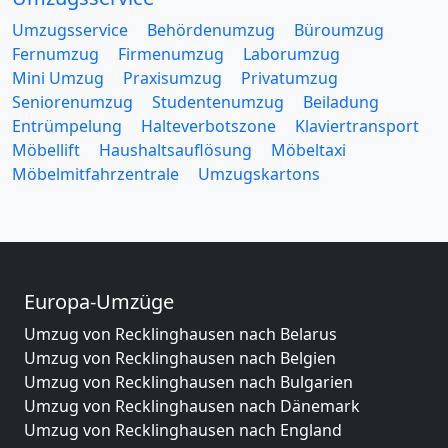
Umzugsservice
Behördenumzug
Büroumzug
Fernumzug
Firmenumzug
Laborumzug
Mini Umzug
Praxisumzug
Privatumzug
Seniorenumzug
Studentenumzug
Beiladung
Entrümpelung
Halteverbotszone
Klaviertransport
Möbellift
Haushaltsauflösung
Möbeltaxi
Möbelmitfahrzentrale
Umzugskartons
Europa-Umzüge
Umzug von Recklinghausen nach Belarus
Umzug von Recklinghausen nach Belgien
Umzug von Recklinghausen nach Bulgarien
Umzug von Recklinghausen nach Dänemark
Umzug von Recklinghausen nach England