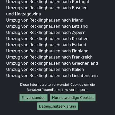
Umzug von Recklinghausen nach Portugal
Umzug von Recklinghausen nach Bosnien
und Herzegowina
Umzug von Recklinghausen nach Irland
Umzug von Recklinghausen nach Lettland
Umzug von Recklinghausen nach Zypern
Umzug von Recklinghausen nach Kroatien
Umzug von Recklinghausen nach Estland
Umzug von Recklinghausen nach Finnland
Umzug von Recklinghausen nach Frankreich
Umzug von Recklinghausen nach Griechenland
Umzug von Recklinghausen nach Italien
Umzug von Recklinghausen nach Liechtenstein
Umzug von Recklinghausen nach Luxemburg
Diese Internetseite verwendet Cookies um die
Umzug von Recklinghausen nach Niederlande
Benutzerfreundlichkeit zu verbessern.
Umzug von Recklinghausen nach Norwegen
Einverstanden
Nur notwendige Cookies
Umzüge-Deutschlandweit
Datenschutzerklärung
Umzug von Recklinghausen nach Berlin