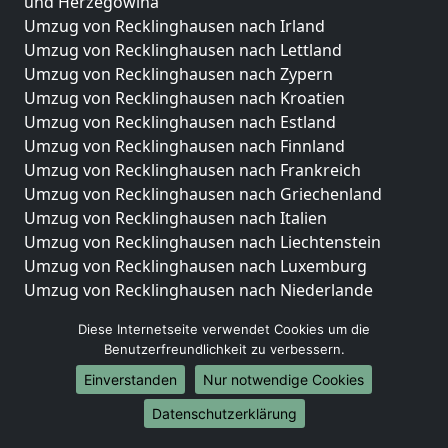
und Herzegowina
Umzug von Recklinghausen nach Irland
Umzug von Recklinghausen nach Lettland
Umzug von Recklinghausen nach Zypern
Umzug von Recklinghausen nach Kroatien
Umzug von Recklinghausen nach Estland
Umzug von Recklinghausen nach Finnland
Umzug von Recklinghausen nach Frankreich
Umzug von Recklinghausen nach Griechenland
Umzug von Recklinghausen nach Italien
Umzug von Recklinghausen nach Liechtenstein
Umzug von Recklinghausen nach Luxemburg
Umzug von Recklinghausen nach Niederlande
Umzug von Recklinghausen nach Norwegen
Diese Internetseite verwendet Cookies um die
Umzüge-Deutschlandweit
Benutzerfreundlichkeit zu verbessern.
Einverstanden
Nur notwendige Cookies
Umzug von Recklinghausen nach Berlin
Umzug von Recklinghausen nach Hamburg
Datenschutzerklärung
Umzug von Recklinghausen nach München