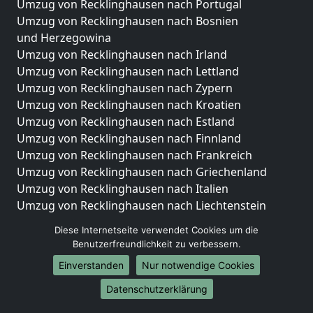
Umzug von Recklinghausen nach Portugal
Umzug von Recklinghausen nach Bosnien
und Herzegowina
Umzug von Recklinghausen nach Irland
Umzug von Recklinghausen nach Lettland
Umzug von Recklinghausen nach Zypern
Umzug von Recklinghausen nach Kroatien
Umzug von Recklinghausen nach Estland
Umzug von Recklinghausen nach Finnland
Umzug von Recklinghausen nach Frankreich
Umzug von Recklinghausen nach Griechenland
Umzug von Recklinghausen nach Italien
Umzug von Recklinghausen nach Liechtenstein
Umzug von Recklinghausen nach Luxemburg
Diese Internetseite verwendet Cookies um die
Umzug von Recklinghausen nach Niederlande
Benutzerfreundlichkeit zu verbessern.
Umzug von Recklinghausen nach Norwegen
Einverstanden
Nur notwendige Cookies
Umzüge-Deutschlandweit
Datenschutzerklärung
Umzug von Recklinghausen nach Berlin