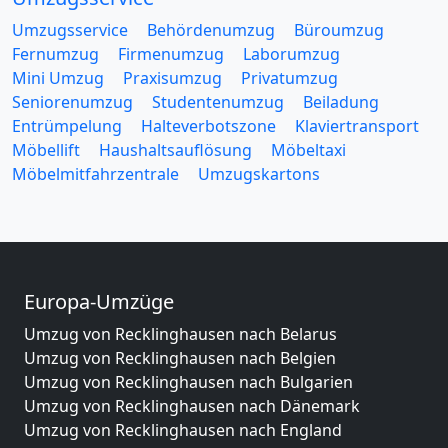
Umzugsservice
Behördenumzug
Büroumzug
Fernumzug
Firmenumzug
Laborumzug
Mini Umzug
Praxisumzug
Privatumzug
Seniorenumzug
Studentenumzug
Beiladung
Entrümpelung
Halteverbotszone
Klaviertransport
Möbellift
Haushaltsauflösung
Möbeltaxi
Möbelmitfahrzentrale
Umzugskartons
Europa-Umzüge
Umzug von Recklinghausen nach Belarus
Umzug von Recklinghausen nach Belgien
Umzug von Recklinghausen nach Bulgarien
Umzug von Recklinghausen nach Dänemark
Umzug von Recklinghausen nach England