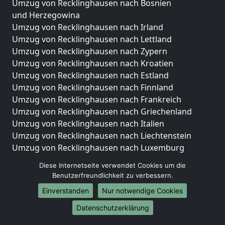
Umzug von Recklinghausen nach Bosnien
und Herzegowina
Umzug von Recklinghausen nach Irland
Umzug von Recklinghausen nach Lettland
Umzug von Recklinghausen nach Zypern
Umzug von Recklinghausen nach Kroatien
Umzug von Recklinghausen nach Estland
Umzug von Recklinghausen nach Finnland
Umzug von Recklinghausen nach Frankreich
Umzug von Recklinghausen nach Griechenland
Umzug von Recklinghausen nach Italien
Umzug von Recklinghausen nach Liechtenstein
Umzug von Recklinghausen nach Luxemburg
Umzug von Recklinghausen nach Niederlande
Diese Internetseite verwendet Cookies um die
Umzug von Recklinghausen nach Norwegen
Benutzerfreundlichkeit zu verbessern.
Umzüge-Deutschlandweit
Einverstanden
Nur notwendige Cookies
Umzug von Recklinghausen nach Berlin
Datenschutzerklärung
Umzug von Recklinghausen nach Hamburg