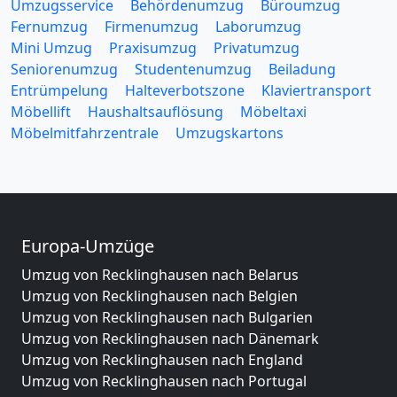
Umzugsservice
Behördenumzug
Büroumzug
Fernumzug
Firmenumzug
Laborumzug
Mini Umzug
Praxisumzug
Privatumzug
Seniorenumzug
Studentenumzug
Beiladung
Entrümpelung
Halteverbotszone
Klaviertransport
Möbellift
Haushaltsauflösung
Möbeltaxi
Möbelmitfahrzentrale
Umzugskartons
Europa-Umzüge
Umzug von Recklinghausen nach Belarus
Umzug von Recklinghausen nach Belgien
Umzug von Recklinghausen nach Bulgarien
Umzug von Recklinghausen nach Dänemark
Umzug von Recklinghausen nach England
Umzug von Recklinghausen nach Portugal