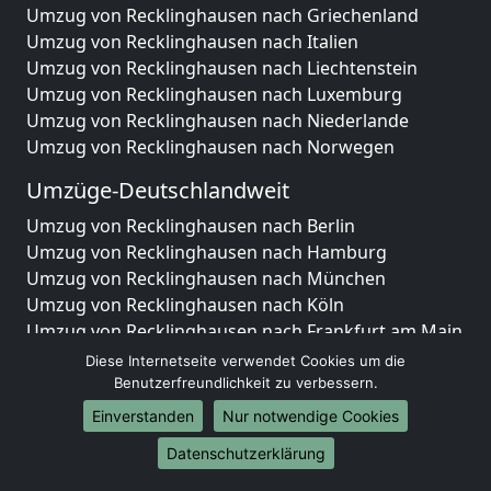
Umzug von Recklinghausen nach Griechenland
Umzug von Recklinghausen nach Italien
Umzug von Recklinghausen nach Liechtenstein
Umzug von Recklinghausen nach Luxemburg
Umzug von Recklinghausen nach Niederlande
Umzug von Recklinghausen nach Norwegen
Umzüge-Deutschlandweit
Umzug von Recklinghausen nach Berlin
Umzug von Recklinghausen nach Hamburg
Umzug von Recklinghausen nach München
Umzug von Recklinghausen nach Köln
Umzug von Recklinghausen nach Frankfurt am Main
Umzug von Recklinghausen nach Stuttgart
Diese Internetseite verwendet Cookies um die
Umzug von Recklinghausen nach Düsseldorf
Benutzerfreundlichkeit zu verbessern.
Umzug von Recklinghausen nach Leipzig
Einverstanden
Nur notwendige Cookies
Umzug von Recklinghausen nach Dortmund
Datenschutzerklärung
Umzug von Recklinghausen nach Essen
Umzug von Recklinghausen nach Bremen