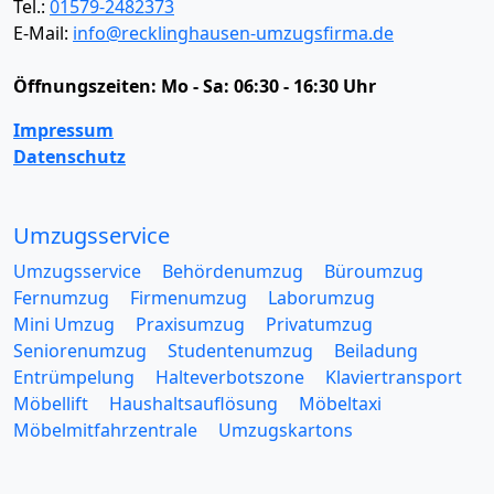
Tel.:
01579-2482373
E-Mail:
info@recklinghausen-umzugsfirma.de
Öffnungszeiten:
Mo - Sa: 06:30 - 16:30 Uhr
Impressum
Datenschutz
Umzugsservice
Umzugsservice
Behördenumzug
Büroumzug
Fernumzug
Firmenumzug
Laborumzug
Mini Umzug
Praxisumzug
Privatumzug
Seniorenumzug
Studentenumzug
Beiladung
Entrümpelung
Halteverbotszone
Klaviertransport
Möbellift
Haushaltsauflösung
Möbeltaxi
Möbelmitfahrzentrale
Umzugskartons