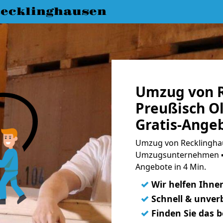
ecklinghausen
Umzug von R
Preußisch O
Gratis-Ange
Umzug von Recklinghau
Umzugsunternehmen ➨
Angebote in 4 Min.
✓
Wir helfen Ihne
✓
Schnell & unverb
✓
Finden Sie das 