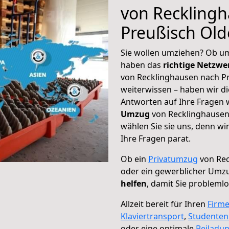
von Reckling
Preußisch Old
Sie wollen umziehen? Ob um
haben das
richtige Netzw
von Recklinghausen nach Pr
weiterwissen – haben wir di
Antworten auf Ihre Fragen 
Umzug
von Recklinghausen
wählen Sie sie uns, denn w
Ihre Fragen parat.
Ob ein
Privatumzug
von Rec
oder ein gewerblicher Umz
helfen
, damit Sie probleml
Allzeit bereit für Ihren
Firm
Klaviertransport
,
Studente
oder eine optimale
Beiladu