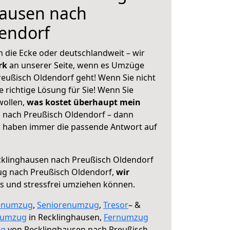
hausen nach
endorf
 die Ecke oder deutschlandweit – wir
erk
an unserer Seite, wenn es Umzüge
eußisch Oldendorf geht! Wenn Sie nicht
e richtige Lösung für Sie! Wenn Sie
wollen,
was kostet überhaupt mein
 nach Preußisch Oldendorf – dann
ir haben immer die passende Antwort auf
klinghausen nach Preußisch Oldendorf
ug nach Preußisch Oldendorf,
wir
os und stressfrei umziehen können.
enumzug
,
Seniorenumzug
,
Tresor
– &
numzug
in Recklinghausen,
Fernumzug
ng
von Recklinghausen nach Preußisch