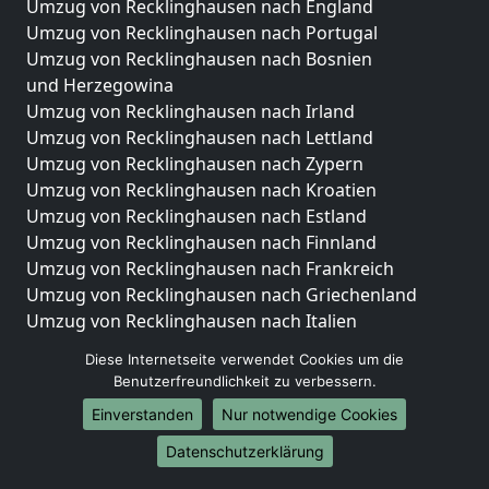
Umzug von Recklinghausen nach England
Umzug von Recklinghausen nach Portugal
Umzug von Recklinghausen nach Bosnien
und Herzegowina
Umzug von Recklinghausen nach Irland
Umzug von Recklinghausen nach Lettland
Umzug von Recklinghausen nach Zypern
Umzug von Recklinghausen nach Kroatien
Umzug von Recklinghausen nach Estland
Umzug von Recklinghausen nach Finnland
Umzug von Recklinghausen nach Frankreich
Umzug von Recklinghausen nach Griechenland
Umzug von Recklinghausen nach Italien
Umzug von Recklinghausen nach Liechtenstein
Diese Internetseite verwendet Cookies um die
Umzug von Recklinghausen nach Luxemburg
Benutzerfreundlichkeit zu verbessern.
Umzug von Recklinghausen nach Niederlande
Einverstanden
Nur notwendige Cookies
Umzug von Recklinghausen nach Norwegen
Datenschutzerklärung
Umzüge-Deutschlandweit