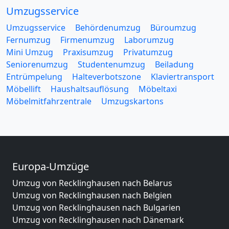
Umzugsservice
Umzugsservice
Behördenumzug
Büroumzug
Fernumzug
Firmenumzug
Laborumzug
Mini Umzug
Praxisumzug
Privatumzug
Seniorenumzug
Studentenumzug
Beiladung
Entrümpelung
Halteverbotszone
Klaviertransport
Möbellift
Haushaltsauflösung
Möbeltaxi
Möbelmitfahrzentrale
Umzugskartons
Europa-Umzüge
Umzug von Recklinghausen nach Belarus
Umzug von Recklinghausen nach Belgien
Umzug von Recklinghausen nach Bulgarien
Umzug von Recklinghausen nach Dänemark