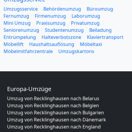
Umzugsservice
Behördenumzug
Büroumzug
Fernumzug
Firmenumzug
Laborumzug
Mini Umzug
Praxisumzug
Privatumzug
Seniorenumzug
Studentenumzug
Beiladung
Entrümpelung
Halteverbotszone
Klaviertransport
Möbellift
Haushaltsauflösung
Möbeltaxi
Möbelmitfahrzentrale
Umzugskartons
Europa-Umzüge
Umzug von Recklinghausen nach Belarus
Umzug von Recklinghausen nach Belgien
Umzug von Recklinghausen nach Bulgarien
Umzug von Recklinghausen nach Dänemark
Umzug von Recklinghausen nach England