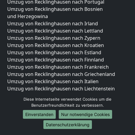
Umzug von Recklinghausen nach Portugal
Umzug von Recklinghausen nach Bosnien
und Herzegowina
Umzug von Recklinghausen nach Irland
Umzug von Recklinghausen nach Lettland
Umzug von Recklinghausen nach Zypern
Umzug von Recklinghausen nach Kroatien
Umzug von Recklinghausen nach Estland
Umzug von Recklinghausen nach Finnland
Umzug von Recklinghausen nach Frankreich
Umzug von Recklinghausen nach Griechenland
Umzug von Recklinghausen nach Italien
Umzug von Recklinghausen nach Liechtenstein
Umzug von Recklinghausen nach Luxemburg
Diese Internetseite verwendet Cookies um die
Umzug von Recklinghausen nach Niederlande
Benutzerfreundlichkeit zu verbessern.
Umzug von Recklinghausen nach Norwegen
Einverstanden
Nur notwendige Cookies
Umzüge-Deutschlandweit
Datenschutzerklärung
Umzug von Recklinghausen nach Berlin