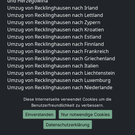
und Herzegowina
Umzug von Recklinghausen nach Irland
Umzug von Recklinghausen nach Lettland
Umzug von Recklinghausen nach Zypern
Umzug von Recklinghausen nach Kroatien
Umzug von Recklinghausen nach Estland
Umzug von Recklinghausen nach Finnland
Umzug von Recklinghausen nach Frankreich
Umzug von Recklinghausen nach Griechenland
Umzug von Recklinghausen nach Italien
Umzug von Recklinghausen nach Liechtenstein
Umzug von Recklinghausen nach Luxemburg
Umzug von Recklinghausen nach Niederlande
Umzug von Recklinghausen nach Norwegen
Diese Internetseite verwendet Cookies um die
Umzüge-Deutschlandweit
Benutzerfreundlichkeit zu verbessern.
Einverstanden
Nur notwendige Cookies
Umzug von Recklinghausen nach Berlin
Umzug von Recklinghausen nach Hamburg
Datenschutzerklärung
Umzug von Recklinghausen nach München