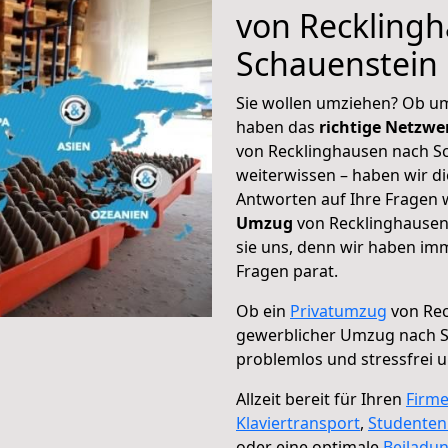
von Reckling
Schauenstein
Sie wollen umziehen? Ob um
haben das
richtige Netzw
von Recklinghausen nach Sc
weiterwissen – haben wir di
Antworten auf Ihre Fragen 
Umzug
von Recklinghausen
sie uns, denn wir haben im
Fragen parat.
Ob ein
Privatumzug
von Rec
gewerblicher Umzug nach 
problemlos und stressfrei 
Allzeit bereit für Ihren
Firm
Klaviertransport
,
Studente
oder eine optimale
Beiladu