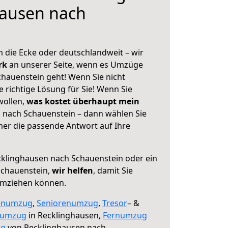
hausen nach
 die Ecke oder deutschlandweit – wir
erk
an unserer Seite, wenn es Umzüge
hauenstein geht! Wenn Sie nicht
e richtige Lösung für Sie! Wenn Sie
wollen,
was kostet überhaupt mein
 nach Schauenstein – dann wählen Sie
mer die passende Antwort auf Ihre
klinghausen nach Schauenstein oder ein
Schauenstein,
wir helfen
, damit Sie
umziehen können.
enumzug
,
Seniorenumzug
,
Tresor
– &
numzug
in Recklinghausen,
Fernumzug
ng
von Recklinghausen nach