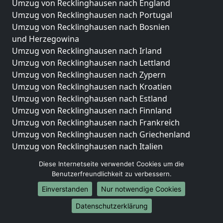
Umzug von Recklinghausen nach England
Umzug von Recklinghausen nach Portugal
Umzug von Recklinghausen nach Bosnien
und Herzegowina
Umzug von Recklinghausen nach Irland
Umzug von Recklinghausen nach Lettland
Umzug von Recklinghausen nach Zypern
Umzug von Recklinghausen nach Kroatien
Umzug von Recklinghausen nach Estland
Umzug von Recklinghausen nach Finnland
Umzug von Recklinghausen nach Frankreich
Umzug von Recklinghausen nach Griechenland
Umzug von Recklinghausen nach Italien
Umzug von Recklinghausen nach Liechtenstein
Diese Internetseite verwendet Cookies um die
Umzug von Recklinghausen nach Luxemburg
Benutzerfreundlichkeit zu verbessern.
Umzug von Recklinghausen nach Niederlande
Einverstanden
Nur notwendige Cookies
Umzug von Recklinghausen nach Norwegen
Datenschutzerklärung
Umzüge-Deutschlandweit