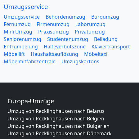
Umzugsservice
Umzugsservice
Behördenumzug
Büroumzug
Fernumzug
Firmenumzug
Laborumzug
Mini Umzug
Praxisumzug
Privatumzug
Seniorenumzug
Studentenumzug
Beiladung
Entrümpelung
Halteverbotszone
Klaviertransport
Möbellift
Haushaltsauflösung
Möbeltaxi
Möbelmitfahrzentrale
Umzugskartons
Europa-Umzüge
Umzug von Recklinghausen nach Belarus
Umzug von Recklinghausen nach Belgien
Umzug von Recklinghausen nach Bulgarien
Umzug von Recklinghausen nach Dänemark