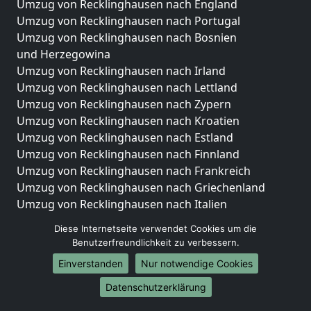
Umzug von Recklinghausen nach England
Umzug von Recklinghausen nach Portugal
Umzug von Recklinghausen nach Bosnien
und Herzegowina
Umzug von Recklinghausen nach Irland
Umzug von Recklinghausen nach Lettland
Umzug von Recklinghausen nach Zypern
Umzug von Recklinghausen nach Kroatien
Umzug von Recklinghausen nach Estland
Umzug von Recklinghausen nach Finnland
Umzug von Recklinghausen nach Frankreich
Umzug von Recklinghausen nach Griechenland
Umzug von Recklinghausen nach Italien
Umzug von Recklinghausen nach Liechtenstein
Diese Internetseite verwendet Cookies um die
Umzug von Recklinghausen nach Luxemburg
Benutzerfreundlichkeit zu verbessern.
Umzug von Recklinghausen nach Niederlande
Einverstanden
Nur notwendige Cookies
Umzug von Recklinghausen nach Norwegen
Datenschutzerklärung
Umzüge-Deutschlandweit