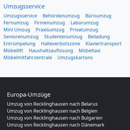
Umzugsservice
Umzugsservice
Behördenumzug
Büroumzug
Fernumzug
Firmenumzug
Laborumzug
Mini Umzug
Praxisumzug
Privatumzug
Seniorenumzug
Studentenumzug
Beiladung
Entrümpelung
Halteverbotszone
Klaviertransport
Möbellift
Haushaltsauflösung
Möbeltaxi
Möbelmitfahrzentrale
Umzugskartons
Europa-Umzüge
Umzug von Recklinghausen nach Belarus
Umzug von Recklinghausen nach Belgien
Umzug von Recklinghausen nach Bulgarien
Umzug von Recklinghausen nach Dänemark