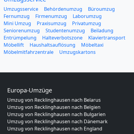
Umzugsservice
Behördenumzug
Büroumzug
Fernumzug
Firmenumzug
Laborumzug
Mini Umzug
Praxisumzug
Privatumzug
Seniorenumzug
Studentenumzug
Beiladung
Entrümpelung
Halteverbotszone
Klaviertransport
Möbellift
Haushaltsauflösung
Möbeltaxi
Möbelmitfahrzentrale
Umzugskartons
Europa-Umzüge
Umzug von Recklinghausen nach Belarus
Umzug von Recklinghausen nach Belgien
Umzug von Recklinghausen nach Bulgarien
Umzug von Recklinghausen nach Dänemark
Umzug von Recklinghausen nach England