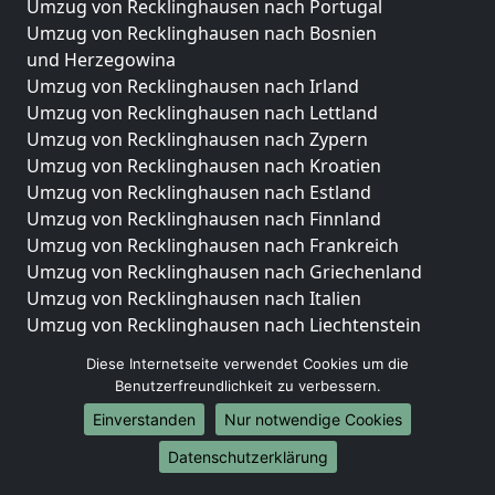
Umzug von Recklinghausen nach Portugal
Umzug von Recklinghausen nach Bosnien
und Herzegowina
Umzug von Recklinghausen nach Irland
Umzug von Recklinghausen nach Lettland
Umzug von Recklinghausen nach Zypern
Umzug von Recklinghausen nach Kroatien
Umzug von Recklinghausen nach Estland
Umzug von Recklinghausen nach Finnland
Umzug von Recklinghausen nach Frankreich
Umzug von Recklinghausen nach Griechenland
Umzug von Recklinghausen nach Italien
Umzug von Recklinghausen nach Liechtenstein
Umzug von Recklinghausen nach Luxemburg
Diese Internetseite verwendet Cookies um die
Umzug von Recklinghausen nach Niederlande
Benutzerfreundlichkeit zu verbessern.
Umzug von Recklinghausen nach Norwegen
Einverstanden
Nur notwendige Cookies
Umzüge-Deutschlandweit
Datenschutzerklärung
Umzug von Recklinghausen nach Berlin