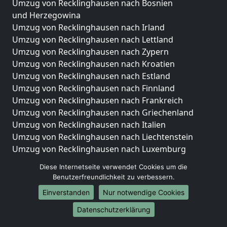
Umzug von Recklinghausen nach Bosnien
und Herzegowina
Umzug von Recklinghausen nach Irland
Umzug von Recklinghausen nach Lettland
Umzug von Recklinghausen nach Zypern
Umzug von Recklinghausen nach Kroatien
Umzug von Recklinghausen nach Estland
Umzug von Recklinghausen nach Finnland
Umzug von Recklinghausen nach Frankreich
Umzug von Recklinghausen nach Griechenland
Umzug von Recklinghausen nach Italien
Umzug von Recklinghausen nach Liechtenstein
Umzug von Recklinghausen nach Luxemburg
Umzug von Recklinghausen nach Niederlande
Diese Internetseite verwendet Cookies um die
Umzug von Recklinghausen nach Norwegen
Benutzerfreundlichkeit zu verbessern.
Umzüge-Deutschlandweit
Einverstanden
Nur notwendige Cookies
Umzug von Recklinghausen nach Berlin
Datenschutzerklärung
Umzug von Recklinghausen nach Hamburg