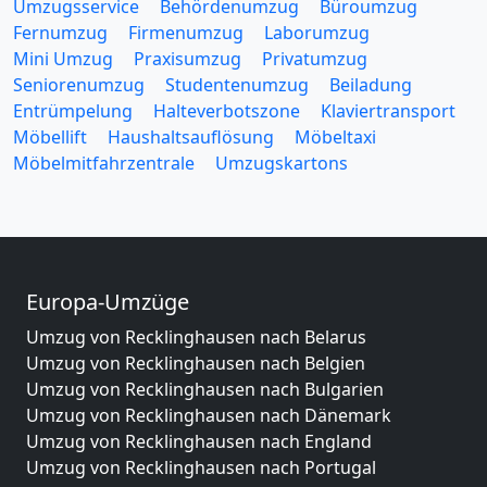
Umzugsservice
Behördenumzug
Büroumzug
Fernumzug
Firmenumzug
Laborumzug
Mini Umzug
Praxisumzug
Privatumzug
Seniorenumzug
Studentenumzug
Beiladung
Entrümpelung
Halteverbotszone
Klaviertransport
Möbellift
Haushaltsauflösung
Möbeltaxi
Möbelmitfahrzentrale
Umzugskartons
Europa-Umzüge
Umzug von Recklinghausen nach Belarus
Umzug von Recklinghausen nach Belgien
Umzug von Recklinghausen nach Bulgarien
Umzug von Recklinghausen nach Dänemark
Umzug von Recklinghausen nach England
Umzug von Recklinghausen nach Portugal