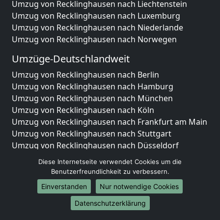
Umzug von Recklinghausen nach Liechtenstein
Umzug von Recklinghausen nach Luxemburg
Umzug von Recklinghausen nach Niederlande
Umzug von Recklinghausen nach Norwegen
Umzüge-Deutschlandweit
Umzug von Recklinghausen nach Berlin
Umzug von Recklinghausen nach Hamburg
Umzug von Recklinghausen nach München
Umzug von Recklinghausen nach Köln
Umzug von Recklinghausen nach Frankfurt am Main
Umzug von Recklinghausen nach Stuttgart
Umzug von Recklinghausen nach Düsseldorf
Umzug von Recklinghausen nach Leipzig
Diese Internetseite verwendet Cookies um die
Umzug von Recklinghausen nach Dortmund
Benutzerfreundlichkeit zu verbessern.
Umzug von Recklinghausen nach Essen
Einverstanden
Nur notwendige Cookies
Umzug von Recklinghausen nach Bremen
Umzug von Recklinghausen nach Dresden
Datenschutzerklärung
Umzug von Recklinghausen nach Hannover