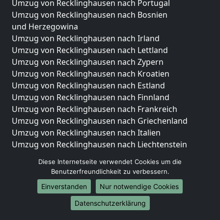
Umzug von Recklinghausen nach Portugal
Umzug von Recklinghausen nach Bosnien
und Herzegowina
Umzug von Recklinghausen nach Irland
Umzug von Recklinghausen nach Lettland
Umzug von Recklinghausen nach Zypern
Umzug von Recklinghausen nach Kroatien
Umzug von Recklinghausen nach Estland
Umzug von Recklinghausen nach Finnland
Umzug von Recklinghausen nach Frankreich
Umzug von Recklinghausen nach Griechenland
Umzug von Recklinghausen nach Italien
Umzug von Recklinghausen nach Liechtenstein
Umzug von Recklinghausen nach Luxemburg
Diese Internetseite verwendet Cookies um die
Umzug von Recklinghausen nach Niederlande
Benutzerfreundlichkeit zu verbessern.
Umzug von Recklinghausen nach Norwegen
Einverstanden
Nur notwendige Cookies
Umzüge-Deutschlandweit
Datenschutzerklärung
Umzug von Recklinghausen nach Berlin