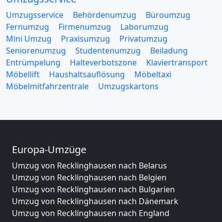
Umzugsservice
Behördenumzug
Büroumzug
Fernumzug
Firmenumzug
Laborumzug
Mini Umzug
Praxisumzug
Privatumzug
Seniorenumzug
Studentenumzug
Beiladung
Entrümpelung
Halteverbotszone
Klaviertransport
Möbellift
Haushaltsauflösung
Möbeltaxi
Möbelmitfahrzentrale
Umzugskartons
Europa-Umzüge
Umzug von Recklinghausen nach Belarus
Umzug von Recklinghausen nach Belgien
Umzug von Recklinghausen nach Bulgarien
Umzug von Recklinghausen nach Dänemark
Umzug von Recklinghausen nach England