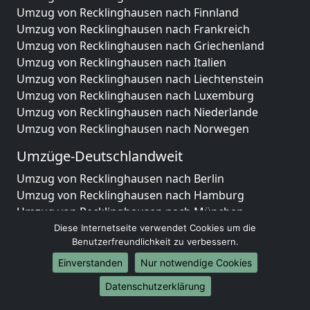
Umzug von Recklinghausen nach Finnland
Umzug von Recklinghausen nach Frankreich
Umzug von Recklinghausen nach Griechenland
Umzug von Recklinghausen nach Italien
Umzug von Recklinghausen nach Liechtenstein
Umzug von Recklinghausen nach Luxemburg
Umzug von Recklinghausen nach Niederlande
Umzug von Recklinghausen nach Norwegen
Umzüge-Deutschlandweit
Umzug von Recklinghausen nach Berlin
Umzug von Recklinghausen nach Hamburg
Umzug von Recklinghausen nach München
Umzug von Recklinghausen nach Köln
Diese Internetseite verwendet Cookies um die
Benutzerfreundlichkeit zu verbessern.
Umzug von Recklinghausen nach Frankfurt am Main
Umzug von Recklinghausen nach Stuttgart
Einverstanden
Nur notwendige Cookies
Umzug von Recklinghausen nach Düsseldorf
Datenschutzerklärung
Umzug von Recklinghausen nach Leipzig