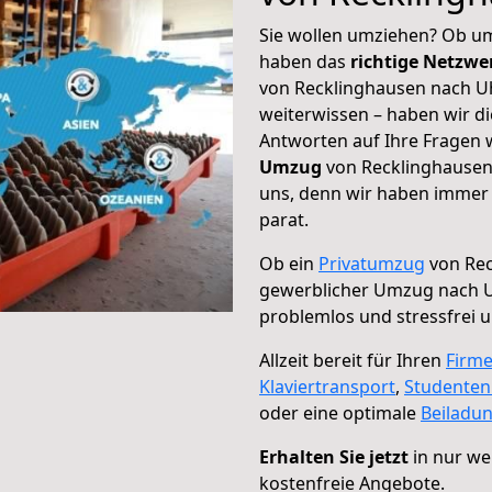
Sie wollen umziehen? Ob um
haben das
richtige Netzw
von Recklinghausen nach Uh
weiterwissen – haben wir di
Antworten auf Ihre Fragen 
Umzug
von Recklinghausen 
uns, denn wir haben immer 
parat.
Ob ein
Privatumzug
von Rec
gewerblicher Umzug nach 
problemlos und stressfrei 
Allzeit bereit für Ihren
Firm
Klaviertransport
,
Studente
oder eine optimale
Beiladu
Erhalten Sie jetzt
in nur we
kostenfreie Angebote.