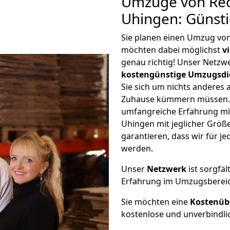
Umzüge von Rec
Uhingen: Günst
Sie planen einen Umzug vo
möchten dabei möglichst
v
genau richtig! Unser Netzw
kostengünstige Umzugsdi
Sie sich um nichts anderes 
Zuhause kümmern müssen. W
umfangreiche Erfahrung m
Uhingen mit jeglicher Grö
garantieren, dass wir für j
werden.
Unser
Netzwerk
ist sorgfäl
Erfahrung im Umzugsberei
Sie möchten eine
Kostenüb
kostenlose und unverbindli