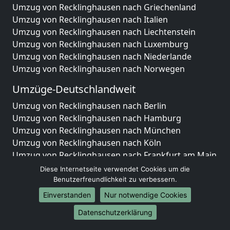
Umzug von Recklinghausen nach Griechenland
Umzug von Recklinghausen nach Italien
Umzug von Recklinghausen nach Liechtenstein
Umzug von Recklinghausen nach Luxemburg
Umzug von Recklinghausen nach Niederlande
Umzug von Recklinghausen nach Norwegen
Umzüge-Deutschlandweit
Umzug von Recklinghausen nach Berlin
Umzug von Recklinghausen nach Hamburg
Umzug von Recklinghausen nach München
Umzug von Recklinghausen nach Köln
Umzug von Recklinghausen nach Frankfurt am Main
Umzug von Recklinghausen nach Stuttgart
Diese Internetseite verwendet Cookies um die
Umzug von Recklinghausen nach Düsseldorf
Benutzerfreundlichkeit zu verbessern.
Umzug von Recklinghausen nach Leipzig
Einverstanden
Nur notwendige Cookies
Umzug von Recklinghausen nach Dortmund
Datenschutzerklärung
Umzug von Recklinghausen nach Essen
Umzug von Recklinghausen nach Bremen