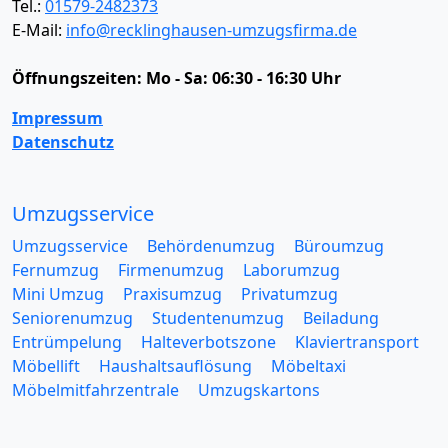
Tel.:
01579-2482373
E-Mail:
info@recklinghausen-umzugsfirma.de
Öffnungszeiten:
Mo - Sa: 06:30 - 16:30 Uhr
Impressum
Datenschutz
Umzugsservice
Umzugsservice
Behördenumzug
Büroumzug
Fernumzug
Firmenumzug
Laborumzug
Mini Umzug
Praxisumzug
Privatumzug
Seniorenumzug
Studentenumzug
Beiladung
Entrümpelung
Halteverbotszone
Klaviertransport
Möbellift
Haushaltsauflösung
Möbeltaxi
Möbelmitfahrzentrale
Umzugskartons