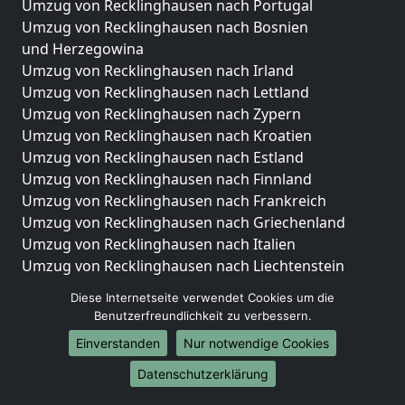
Umzug von Recklinghausen nach Portugal
Umzug von Recklinghausen nach Bosnien
und Herzegowina
Umzug von Recklinghausen nach Irland
Umzug von Recklinghausen nach Lettland
Umzug von Recklinghausen nach Zypern
Umzug von Recklinghausen nach Kroatien
Umzug von Recklinghausen nach Estland
Umzug von Recklinghausen nach Finnland
Umzug von Recklinghausen nach Frankreich
Umzug von Recklinghausen nach Griechenland
Umzug von Recklinghausen nach Italien
Umzug von Recklinghausen nach Liechtenstein
Umzug von Recklinghausen nach Luxemburg
Diese Internetseite verwendet Cookies um die
Umzug von Recklinghausen nach Niederlande
Benutzerfreundlichkeit zu verbessern.
Umzug von Recklinghausen nach Norwegen
Einverstanden
Nur notwendige Cookies
Umzüge-Deutschlandweit
Datenschutzerklärung
Umzug von Recklinghausen nach Berlin