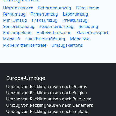
Umzugsservice
Behördenumzug
Büroumzug
Fernumzug
Firmenumzug
Laborumzug
Mini Umzug
Praxisumzug
Privatumzug
Seniorenumzug
Studentenumzug
Beiladung
Entrümpelung
Halteverbotszone
Klaviertransport
Möbellift
Haushaltsauflösung
Möbeltaxi
Möbelmitfahrzentrale
Umzugskartons
Europa-Umzüge
Umzug von Recklinghausen nach Belarus
Umzug von Recklinghausen nach Belgien
Umzug von Recklinghausen nach Bulgarien
Umzug von Recklinghausen nach Dänemark
Umzug von Recklinghausen nach England