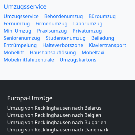
Umzugsservice
Umzugsservice
Behördenumzug
Büroumzug
Fernumzug
Firmenumzug
Laborumzug
Mini Umzug
Praxisumzug
Privatumzug
Seniorenumzug
Studentenumzug
Beiladung
Entrümpelung
Halteverbotszone
Klaviertransport
Möbellift
Haushaltsauflösung
Möbeltaxi
Möbelmitfahrzentrale
Umzugskartons
Europa-Umzüge
Umzug von Recklinghausen nach Belarus
Umzug von Recklinghausen nach Belgien
Umzug von Recklinghausen nach Bulgarien
Umzug von Recklinghausen nach Dänemark