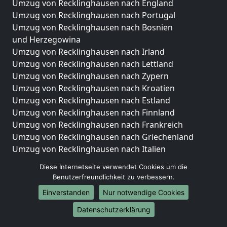
Umzug von Recklinghausen nach England
Umzug von Recklinghausen nach Portugal
Umzug von Recklinghausen nach Bosnien
und Herzegowina
Umzug von Recklinghausen nach Irland
Umzug von Recklinghausen nach Lettland
Umzug von Recklinghausen nach Zypern
Umzug von Recklinghausen nach Kroatien
Umzug von Recklinghausen nach Estland
Umzug von Recklinghausen nach Finnland
Umzug von Recklinghausen nach Frankreich
Umzug von Recklinghausen nach Griechenland
Umzug von Recklinghausen nach Italien
Umzug von Recklinghausen nach Liechtenstein
Diese Internetseite verwendet Cookies um die
Umzug von Recklinghausen nach Luxemburg
Benutzerfreundlichkeit zu verbessern.
Umzug von Recklinghausen nach Niederlande
Einverstanden
Nur notwendige Cookies
Umzug von Recklinghausen nach Norwegen
Datenschutzerklärung
Umzüge-Deutschlandweit