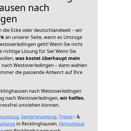
hausen nach
ngen
 die Ecke oder deutschlandweit – wir
erk
an unserer Seite, wenn es Umzüge
stoverledingen geht! Wenn Sie nicht
e richtige Lösung für Sie! Wenn Sie
wollen,
was kostet überhaupt mein
 nach Westoverledingen – dann wählen
 immer die passende Antwort auf Ihre
klinghausen nach Westoverledingen
ug nach Westoverledingen,
wir helfen
,
tressfrei umziehen können.
enumzug
,
Seniorenumzug
,
Tresor
– &
numzug
in Recklinghausen,
Fernumzug
ng
von Recklinghausen nach