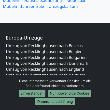
Möbellift
Haushaltsauflösung
Möbeltaxi
Möbelmitfahrzentrale
Umzugskartons
Europa-Umzüge
Umzug von Recklinghausen nach Belarus
Umzug von Recklinghausen nach Belgien
Umzug von Recklinghausen nach Bulgarien
Umzug von Recklinghausen nach Dänemark
Umzug von Recklinghausen nach England
Umzug von Recklinghausen nach Portugal
Umzug von Recklinghausen nach Bosnien
Diese Internetseite verwendet Cookies um die
Benutzerfreundlichkeit zu verbessern.
und Herzegowina
Umzug von Recklinghausen nach Irland
Einverstanden
Nur notwendige Cookies
Umzug von Recklinghausen nach Lettland
Datenschutzerklärung
Umzug von Recklinghausen nach Zypern