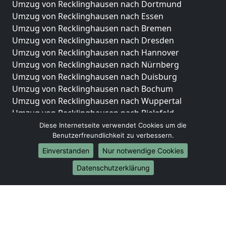
Umzug von Recklinghausen nach Dortmund
Umzug von Recklinghausen nach Essen
Umzug von Recklinghausen nach Bremen
Umzug von Recklinghausen nach Dresden
Umzug von Recklinghausen nach Hannover
Umzug von Recklinghausen nach Nürnberg
Umzug von Recklinghausen nach Duisburg
Umzug von Recklinghausen nach Bochum
Umzug von Recklinghausen nach Wuppertal
Umzug von Recklinghausen nach Bielefeld
Umzug von Recklinghausen nach Bonn
Diese Internetseite verwendet Cookies um die
Benutzerfreundlichkeit zu verbessern.
Umzug von Recklinghausen nach Münster
Einverstanden
Nur notwendige Cookies
Internationale-Umzüge
Datenschutzerklärung
Umzug von Recklinghausen nach Brasilien
Umzug von Recklinghausen nach Brunei
Darussalam
Umzug von Recklinghausen nach Burkina Faso
Umzug von Recklinghausen nach Burundi